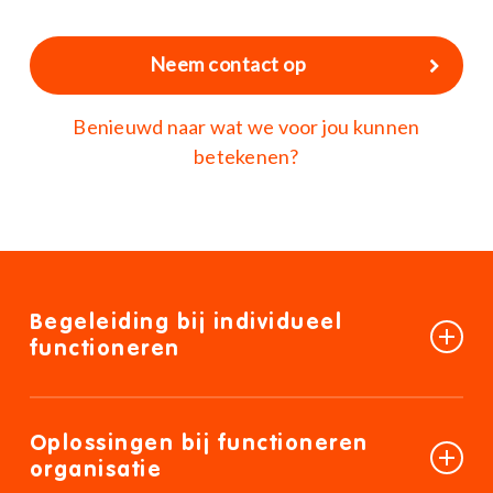
Neem contact op
Benieuwd naar wat we voor jou kunnen
betekenen?
Begeleiding bij individueel
functioneren
Niet alle werknemers kunnen even goed
meekomen met ontwikkelingen in de organisatie.
Oplossingen bij functioneren
Dit vraagt om een duurzame oplossing, ook als de
organisatie