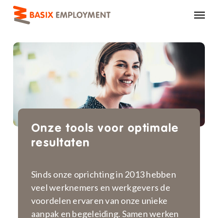
Skip
Menu
to
main
content
Onze tools voor optimale
resultaten
Sinds onze oprichting in 2013 hebben
veel werknemers en werkgevers de
voordelen ervaren van onze unieke
aanpak en begeleiding. Samen werken